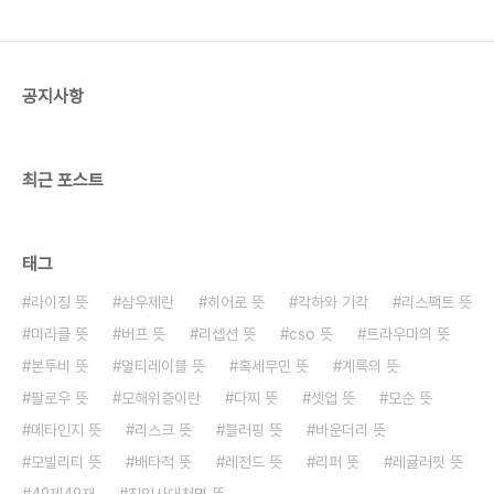
며, 17세기부터 사용되었습니다.예시: "'리스크'라는
단어는 이탈리아어 'risco'에서 유래되었습니
다."2.2. 역사적 사용리스크의 개념은 오랜 역사 동
안 다양한 분야에서 사..
공지사항
최근 포스트
태그
라이징 뜻
삼우제란
히어로 뜻
각하와 기각
리스팩트 뜻
미라클 뜻
버프 뜻
리셉션 뜻
cso 뜻
트라우마의 뜻
본투비 뜻
멀티레이블 뜻
혹세무민 뜻
계륵의 뜻
팔로우 뜻
모해위증이란
다찌 뜻
셋업 뜻
모순 뜻
메타인지 뜻
리스크 뜻
블러핑 뜻
바운더리 뜻
모빌리티 뜻
배타적 뜻
레전드 뜻
리퍼 뜻
레귤러핏 뜻