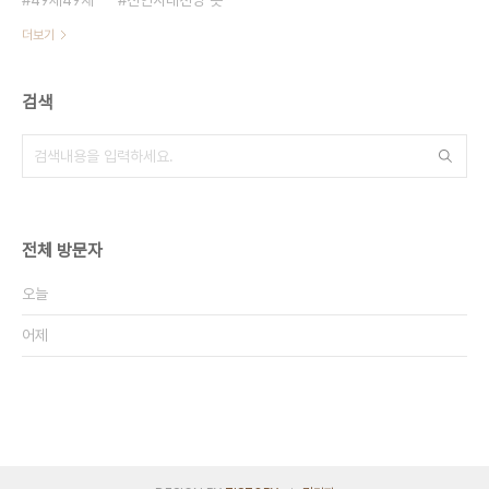
49제49재
진인사대천명 뜻
더보기
검색
전체 방문자
오늘
어제