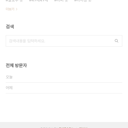
팔로우 뜻
49제49재
리퍼 뜻
라이징 뜻
더보기
검색
전체 방문자
오늘
어제