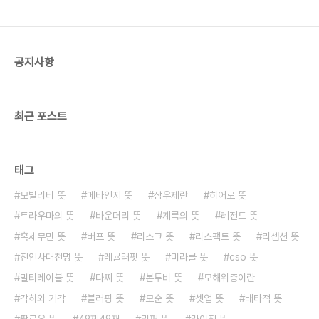
향 그리고 이를 바탕으로 한 건강한 삶의 태도에 대해
탐구해보겠습니다.1. 진인사대천명의 의미진인사대
천명은 개인이 처한 상황에서 할 수 있는 최선의 노력
을 다하고 그 결과가 어떻게 되든 그것을 운명으로..
공지사항
최근 포스트
태그
모빌리티 뜻
메타인지 뜻
삼우제란
히어로 뜻
트라우마의 뜻
바운더리 뜻
계륵의 뜻
레전드 뜻
혹세무민 뜻
버프 뜻
리스크 뜻
리스팩트 뜻
리셉션 뜻
진인사대천명 뜻
레귤러핏 뜻
미라클 뜻
cso 뜻
멀티레이블 뜻
다찌 뜻
본투비 뜻
모해위증이란
각하와 기각
블러핑 뜻
모순 뜻
셋업 뜻
배타적 뜻